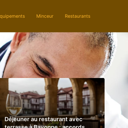
quipements
Minceur
Restaurants
Déjeuner au restaurant avec
terrasse à Bayonne : accords