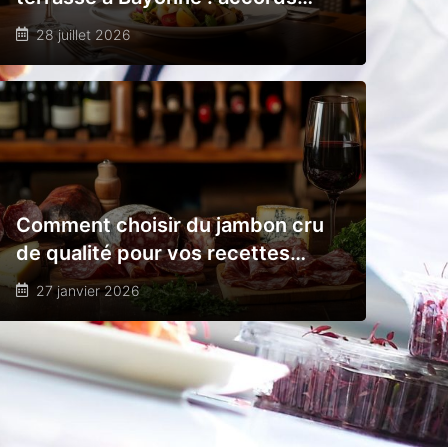
mets et vins en plein air, l’art de
28 juillet 2026
l’épicurisme estival
Comment choisir du jambon cru
de qualité pour vos recettes
gourmandes
27 janvier 2026