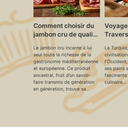
Comment choisir du
Voyage
jambon cru de qualité
Travers
pour vos recettes
Ancestr
Le jambon cru incarne à lui
La Turquie
gourmandes
Découve
seul toute la richesse de la
civilisation
de Trad
gastronomie méditerranéenne
l'Occident,
Turquie
et européenne. Ce produit
ses pains a
ancestral, fruit d’un savoir-
fascinante
faire transmis de génération
culinaire...
en génération, trouve sa...