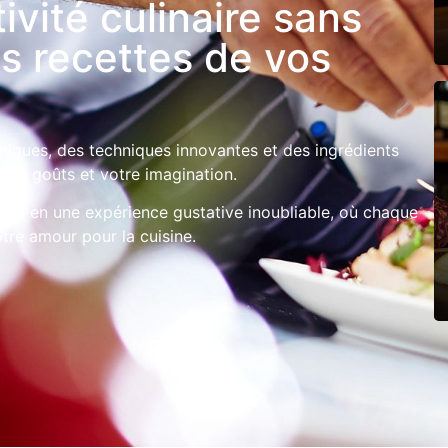
ivité culinaire sans
les recettes de vos
iques, des techniques innovantes et des ingrédients
 vos goûts et votre imagination.
sion en une expérience gustative inoubliable, où chaque
tre amour pour la cuisine.