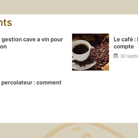
nts
 gestion cave a vin pour
Le café :
ion
compte
30 sept
e percolateur : comment