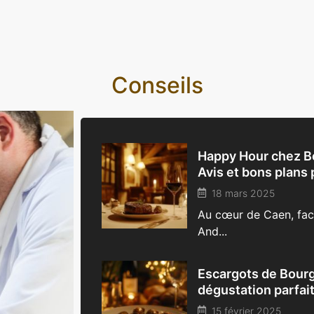
Conseils
Happy Hour chez Bo
Avis et bons plans 
18 mars 2025
Au cœur de Caen, face 
And...
Escargots de Bourg
dégustation parfai
15 février 2025