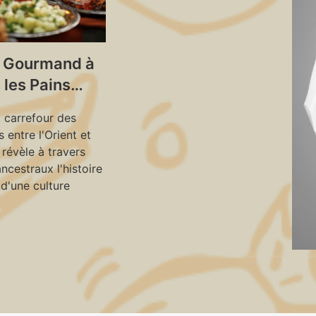
 Gourmand à
 les Pains
aux:
, carrefour des
rte des Plats
s entre l'Orient et
itions en
 révèle à travers
ncestraux l'histoire
 d'une culture