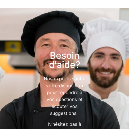
Besoin
d'aide?
Nos experts sont à
votre disposition
pour répondre à
vos questions et
écouter vos
suggestions.
N’hésitez pas à