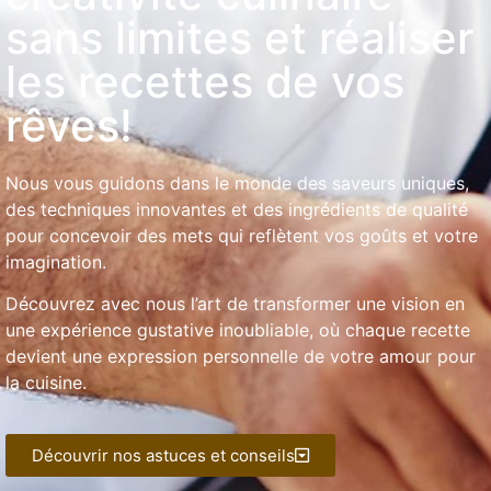
sans limites et réaliser
les recettes de vos
rêves!
Nous vous guidons dans le monde des saveurs uniques,
des techniques innovantes et des ingrédients de qualité
pour concevoir des mets qui reflètent vos goûts et votre
imagination.
Découvrez avec nous l’art de transformer une vision en
une expérience gustative inoubliable, où chaque recette
devient une expression personnelle de votre amour pour
la cuisine.
Découvrir nos astuces et conseils