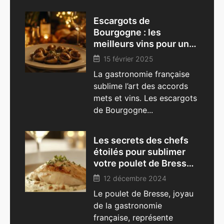
Escargots de
Bourgogne : les
meilleurs vins pour une
dégustation parfaite
15 février 2025
La gastronomie française
sublime l’art des accords
mets et vins. Les escargots
de Bourgogne...
Les secrets des chefs
étoilés pour sublimer
votre poulet de Bresse à
la crème
12 décembre 2024
Le poulet de Bresse, joyau
de la gastronomie
française, représente