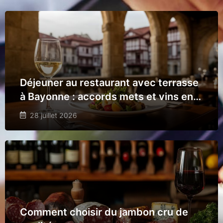
Déjeuner au restaurant avec terrasse
à Bayonne : accords mets et vins en
plein air, l’art de l’épicurisme estival
28 juillet 2026
Comment choisir du jambon cru de