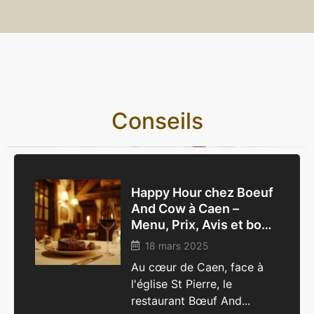
Conseils
Happy Hour chez Boeuf
And Cow à Caen –
Menu, Prix, Avis et bons
plans par Mister J
18 mars 2025
Au cœur de Caen, face à
l'église St Pierre, le
restaurant Bœuf And...