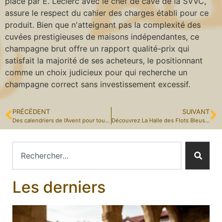
place par E. Leclerc avec le chef de cave de la SVVC,
assure le respect du cahier des charges établi pour ce
produit. Bien que n'atteignant pas la complexité des
cuvées prestigieuses de maisons indépendantes, ce
champagne brut offre un rapport qualité-prix qui
satisfait la majorité de ses acheteurs, le positionnant
comme un choix judicieux pour qui recherche un
champagne correct sans investissement excessif.
PRÉCÉDENT
SUIVANT
Des calendriers de l’Avent pour tous les goûts : gourmandise, bien-être et originalité
Découvrez La Halle des Flots Bleus : La halle gourmande de La Ciotat et ses trésors gastronomiques provençaux
Les derniers