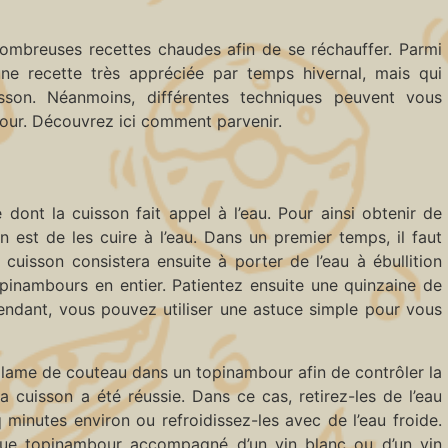
 nombreuses recettes chaudes afin de se réchauffer. Parmi
ne recette très appréciée par temps hivernal, mais qui
sson. Néanmoins, différentes techniques peuvent vous
ur. Découvrez ici comment parvenir.
dont la cuisson fait appel à l’eau. Pour ainsi obtenir de
n est de les cuire à l’eau. Dans un premier temps, il faut
cuisson consistera ensuite à porter de l’eau à ébullition
opinambours en entier. Patientez ensuite une quinzaine de
endant, vous pouvez utiliser une astuce simple pour vous
lame de couteau dans un topinambour afin de contrôler la
a cuisson a été réussie. Dans ce cas, retirez-les de l’eau
 minutes environ ou refroidissez-les avec de l’eau froide.
ue topinambour accompagné d’un vin blanc ou d’un vin