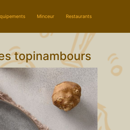
quipements
Minceur
Restaurants
 des topinambours