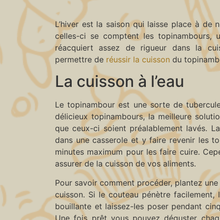
L’hiver est la saison qui laisse place à de
celles-ci se comptent les topinambours, u
réacquiert assez de rigueur dans la cui
permettre de
réussir la cuisson
du topinambo
La cuisson à l’eau
Le topinambour est une sorte de tubercule 
délicieux topinambours, la meilleure solutio
que ceux-ci soient préalablement lavés. La 
dans une casserole et y faire revenir les t
minutes maximum pour les faire cuire. Cep
assurer de la cuisson de vos aliments.
Pour savoir comment procéder, plantez une 
cuisson. Si le couteau pénètre facilement, l
bouillante et laissez-les poser pendant cinq
Une fois prêt vous pouvez déguster chaq